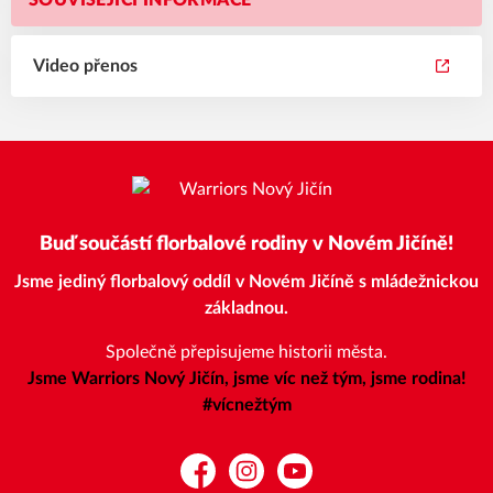
SOUVISEJÍCÍ INFORMACE
Video přenos
Buď součástí florbalové rodiny v Novém Jičíně!
Jsme jediný florbalový oddíl v Novém Jičíně s mládežnickou
základnou.
Společně přepisujeme historii města.
Jsme Warriors Nový Jičín, jsme víc než tým, jsme rodina!
#vícnežtým
Facebook
Instagram
YouTube