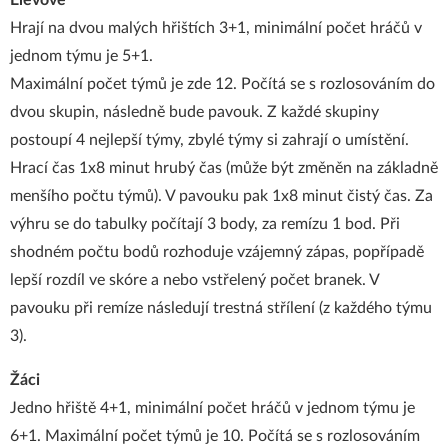
Elévové
Hrají na dvou malých hřištích 3+1, minimální počet hráčů v
jednom týmu je 5+1.
Maximální počet týmů je zde 12. Počítá se s rozlosováním do
dvou skupin, následně bude pavouk. Z každé skupiny
postoupí 4 nejlepší týmy, zbylé týmy si zahrají o umístění.
Hrací čas 1x8 minut hrubý čas (může být změněn na základně
menšího počtu týmů). V pavouku pak 1x8 minut čistý čas. Za
výhru se do tabulky počítají 3 body, za remízu 1 bod. Při
shodném počtu bodů rozhoduje vzájemný zápas, popřípadě
lepší rozdíl ve skóre a nebo vstřelený počet branek. V
pavouku při remíze následují trestná střílení (z každého týmu
3).
Žáci
Jedno hřiště 4+1, minimální počet hráčů v jednom týmu je
6+1. Maximální počet týmů je 10. Počítá se s rozlosováním