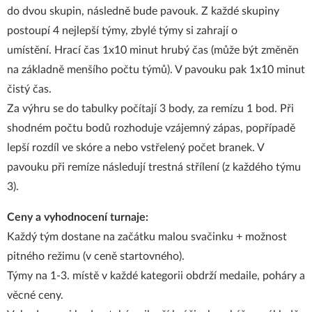
do dvou skupin, následně bude pavouk. Z každé skupiny
postoupí 4 nejlepší týmy, zbylé týmy si zahrají o
umístění. Hrací čas 1x10 minut hrubý čas (může být změněn
na základně menšího počtu týmů). V pavouku pak 1x10 minut
čistý čas.
Za výhru se do tabulky počítají 3 body, za remízu 1 bod. Při
shodném počtu bodů rozhoduje vzájemný zápas, popřípadě
lepší rozdíl ve skóre a nebo vstřelený počet branek. V
pavouku při remíze následují trestná střílení (z každého týmu
3).
Ceny a vyhodnocení turnaje:
Každý tým dostane na začátku malou svačinku + možnost
pitného režimu (v ceně startovného).
Týmy na 1-3. místě v každé kategorii obdrží medaile, poháry a
věcné ceny.