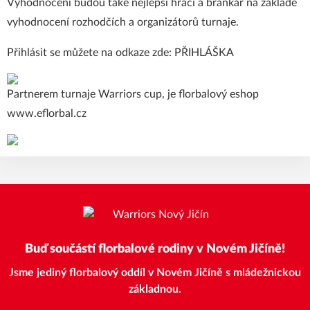
Vyhodnoceni budou také nejlepší hráči a brankář na základě
vyhodnocení rozhodčích a organizátorů turnaje.
Přihlásit se můžete na odkaze zde:
PŘIHLÁŠKA
Partnerem turnaje Warriors cup, je florbalový eshop
www.eflorbal.cz
Buď součástí florbalové rodiny v Novém Jičíně!
Jsme jediný florbalový oddíl v Novém Jičíně s mládežnickou
základnou.