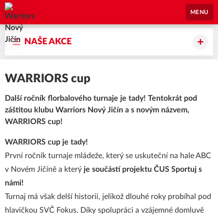
Warriors Nový Jičín
MENU
NAŠE AKCE
WARRIORS cup
Další ročník florbalového turnaje je tady! Tentokrát pod
záštitou klubu Warriors Nový Jičín a s novým názvem,
WARRIORS cup!
WARRIORS cup je tady!
První ročník turnaje mládeže, který se uskuteční na hale ABC
v Novém Jičíně a který
je součástí projektu ČUS Sportuj s
námi!
Turnaj má však delší historii, jelikož dlouhé roky probíhal pod
hlavičkou SVČ Fokus. Díky spolupráci a vzájemné domluvě