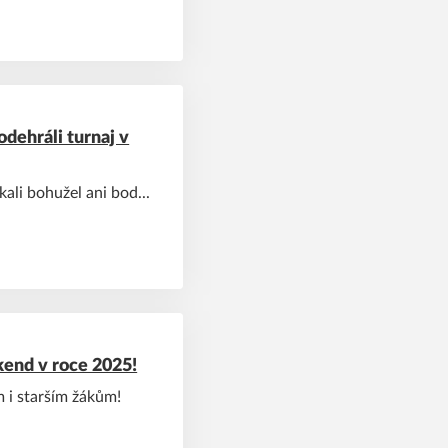
odehráli turnaj v
kali bohužel ani bod...
end v roce 2025!
 i starším žákům!