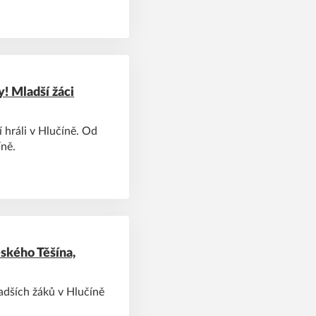
! Mladší žáci
í hráli v Hlučíně. Od
íně.
kého Těšína,
adších žáků v Hlučíně