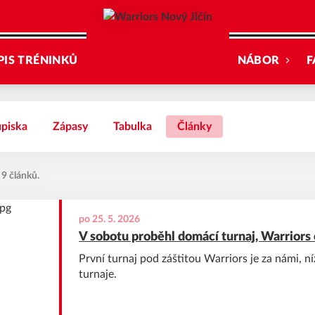
PIS TRÉNINKŮ
NÁBOR
F
piska
Zápasy
Tabulka
Články
 9 článků.
po 25. 5. 2026
V sobotu proběhl domácí turnaj, Warriors
První turnaj pod záštitou Warriors je za námi, 
turnaje.