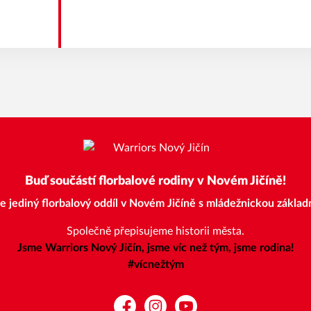
Buď součástí florbalové rodiny v Novém Jičíně!
e jediný florbalový oddíl v Novém Jičíně s mládežnickou základ
Společně přepisujeme historii města.
Jsme Warriors Nový Jičín, jsme víc než tým, jsme rodina!
#vícnežtým