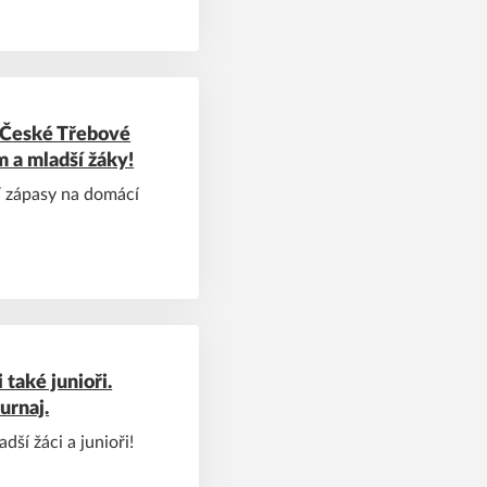
 České Třebové
m a mladší žáky!
í zápasy na domácí
 také junioři.
urnaj.
dší žáci a junioři!