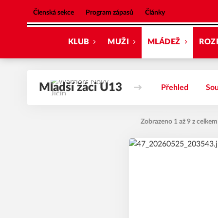
Warriors Nový Jičín
Členská sekce
Program zápasů
Články
KLUB
MUŽI
MLÁDEŽ
ROZ
Mladší žáci U13
Přehled
Sou
Zobrazeno 1 až 9 z celkem