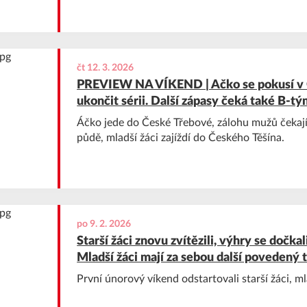
čt 12. 3. 2026
PREVIEW NA VÍKEND | Ačko se pokusí v
ukončit sérii. Další zápasy čeká také B-tý
Áčko jede do České Třebové, zálohu mužů čekaj
půdě, mladší žáci zajíždí do Českého Těšína.
po 9. 2. 2026
Starší žáci znovu zvítězili, výhry se dočkali
Mladší žáci mají za sebou další povedený t
První únorový víkend odstartovali starší žáci, mla