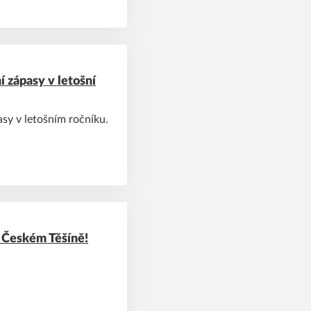
í zápasy v letošní
asy v letošním ročníku.
 v Českém Těšíně!