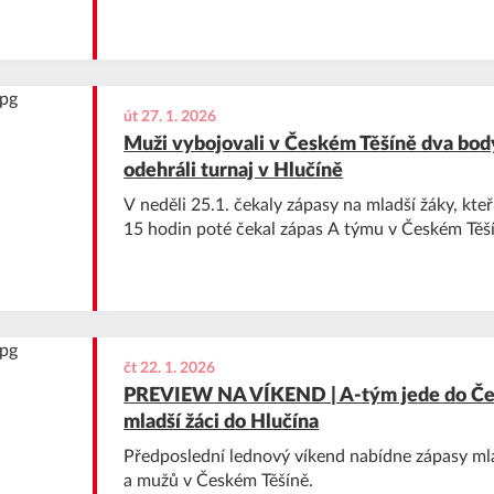
út 27. 1. 2026
Muži vybojovali v Českém Těšíně dva body
odehráli turnaj v Hlučíně
V neděli 25.1. čekaly zápasy na mladší žáky, kteř
15 hodin poté čekal zápas A týmu v Českém Těš
čt 22. 1. 2026
PREVIEW NA VÍKEND | A-tým jede do Čes
mladší žáci do Hlučína
Předposlední lednový víkend nabídne zápasy ml
a mužů v Českém Těšíně.