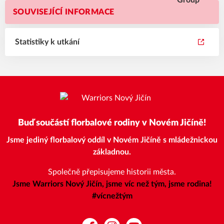
SOUVISEJÍCÍ INFORMACE
Statistiky k utkání
Buď součástí florbalové rodiny v Novém Jičíně!
Jsme jediný florbalový oddíl v Novém Jičíně s mládežnickou
základnou.
Společně přepisujeme historii města.
Jsme Warriors Nový Jičín, jsme víc než tým, jsme rodina!
#vícnežtým