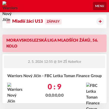
Warriors Nový Jičín
MENU
Mladší žáci U13
ZÁPASY
MORAVSKOSLEZSKÁ LIGA MLADŠÍCH ŽÁKŮ, 56.
KOLO
2. 5. 2026 12:55
@ SH ZŠ Kobeřice
Warriors Nový Jičín - FBC Letka Toman Finance Group
0 : 9
0:0,0:0,0:0