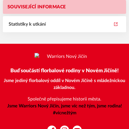
SOUVISEJÍCÍ INFORMACE
Statistiky k utkání
Buď součástí florbalové rodiny v Novém Jičíně!
Jsme jediný florbalový oddíl v Novém Jičíně s mládežnickou
základnou.
Společně přepisujeme historii města.
Jsme Warriors Nový Jičín, jsme víc než tým, jsme rodina!
#vícnežtým