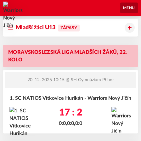
Warriors Nový Jičín
MENU
Mladší žáci U13
ZÁPASY
MORAVSKOSLEZSKÁ LIGA MLADŠÍCH ŽÁKŮ, 22.
KOLO
20. 12. 2025 10:15
@ SH Gymnázium Příbor
1. SC NATIOS Vítkovice Hurikán - Warriors Nový Jičín
17 : 2
0:0,0:0,0:0