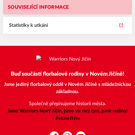
SOUVISEJÍCÍ INFORMACE
Statistiky k utkání
Buď součástí florbalové rodiny v Novém Jičíně!
Jsme jediný florbalový oddíl v Novém Jičíně s mládežnickou
základnou.
Společně přepisujeme historii města.
Jsme Warriors Nový Jičín, jsme víc než tým, jsme rodina!
#vícnežtým