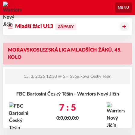
Warriors Nový Jičín
MENU
Mladší žáci U13
ZÁPASY
MORAVSKOSLEZSKÁ LIGA MLADŠÍCH ŽÁKŮ, 45.
KOLO
15. 3. 2026 12:30
@ SH Svojsíkova Český Těšín
FBC Bartosini Český Těšín - Warriors Nový Jičín
7 : 5
0:0,0:0,0:0