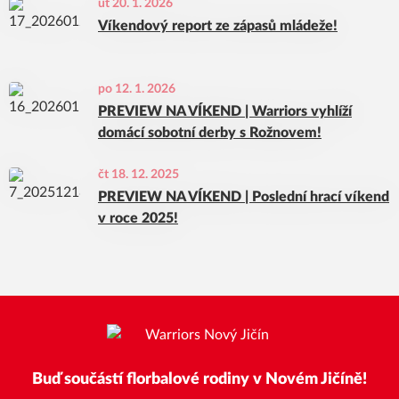
út 20. 1. 2026
Víkendový report ze zápasů mládeže!
po 12. 1. 2026
PREVIEW NA VÍKEND | Warriors vyhlíží
domácí sobotní derby s Rožnovem!
čt 18. 12. 2025
PREVIEW NA VÍKEND | Poslední hrací víkend
v roce 2025!
Buď součástí florbalové rodiny v Novém Jičíně!