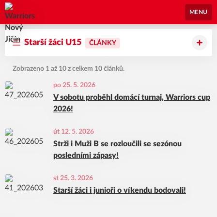
Warriors Nový Jičín
MENU
Starší žáci U15
ČLÁNKY
Zobrazeno 1 až 10 z celkem 10 článků.
po 25. 5. 2026
V sobotu proběhl domácí turnaj, Warriors cup
2026!
út 12. 5. 2026
Strži i Muži B se rozloučili se sezónou
posledními zápasy!
st 25. 3. 2026
Starší žáci i junioři o víkendu bodovali!