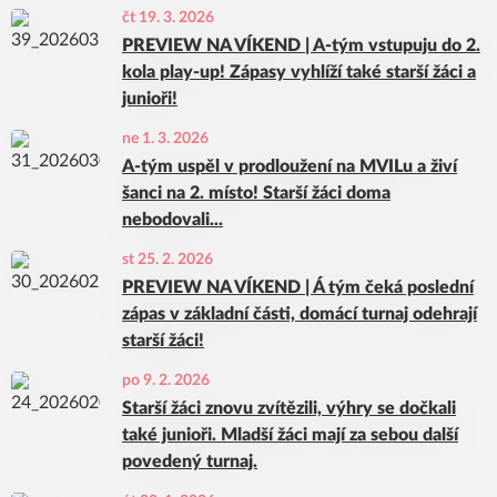
čt 19. 3. 2026
PREVIEW NA VÍKEND | A-tým vstupuju do 2.
kola play-up! Zápasy vyhlíží také starší žáci a
junioři!
ne 1. 3. 2026
A-tým uspěl v prodloužení na MVILu a živí
šanci na 2. místo! Starší žáci doma
nebodovali...
st 25. 2. 2026
PREVIEW NA VÍKEND | Á tým čeká poslední
zápas v základní části, domácí turnaj odehrají
starší žáci!
po 9. 2. 2026
Starší žáci znovu zvítězili, výhry se dočkali
také junioři. Mladší žáci mají za sebou další
povedený turnaj.