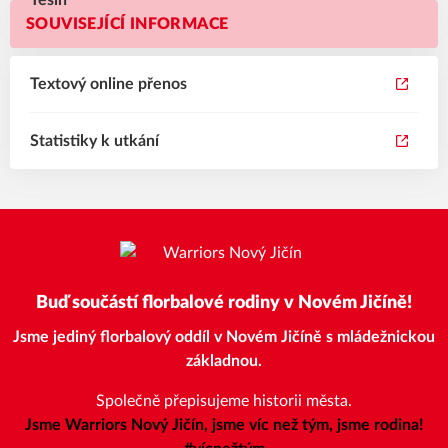
SOUVISEJÍCÍ INFORMACE
Textový online přenos
Statistiky k utkání
Buď součástí florbalové rodiny v Novém Jičíně!
Jsme jediný florbalový oddíl v Novém Jičíně s mládežnickou
základnou.
Společně přepisujeme historii města.
Jsme Warriors Nový Jičín, jsme víc než tým, jsme rodina!