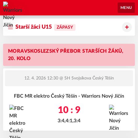
Warriors Nový Jičín
MENU
Starší žáci U15
ZÁPASY
MORAVSKOSLEZSKÝ PŘEBOR STARŠÍCH ŽÁKŮ,
20. KOLO
12. 4. 2026 12:30
@ SH Svojsíkova Český Těšín
FBC MR elektro Český Těšín - Warriors Nový Jičín
10 : 9
3:4,4:1,3:4