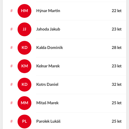
#
HM
Hýnar
Martin
22 let
#
JJ
Jahoda
Jakub
23 let
#
KD
Kalda
Dominik
28 let
#
KM
Kelnar
Marek
23 let
#
KD
Kotrs
Daniel
32 let
#
MM
Mitaš
Marek
25 let
#
PL
Parolek
Lukáš
25 let