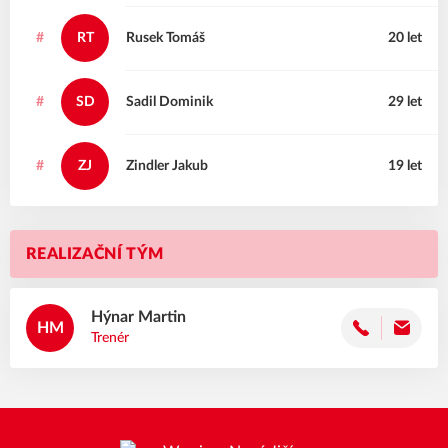
#
RT
Rusek
Tomáš
20 let
#
SD
Sadil
Dominik
29 let
#
ZJ
Zindler
Jakub
19 let
REALIZAČNÍ TÝM
Hýnar
Martin
HM
Trenér