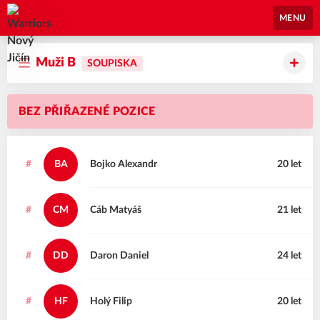
Warriors Nový Jičín
MENU
Muži B
SOUPISKA
BEZ PŘIŘAZENÉ POZICE
#
BA
Bojko
Alexandr
20 let
#
CM
Cáb
Matyáš
21 let
#
DD
Daron
Daniel
24 let
#
HF
Holý
Filip
20 let