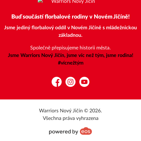
Buď součástí florbalové rodiny v Novém Jičíně!
Jsme jediný florbalový oddíl v Novém Jičíně s mládežnickou
základnou.
Společně přepisujeme historii města.
Jsme Warriors Nový Jičín, jsme víc než tým, jsme rodina!
#vícnežtým
Facebook
Instagram
YouTube
Warriors Nový Jičín © 2026.
Všechna práva vyhrazena