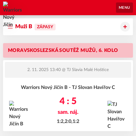
Warriors Nový Jičín
MENU
Muži B
ZÁPASY
MORAVSKOSLEZSKÁ SOUTĚŽ MUŽŮ, 6. KOLO
2. 11. 2025 13:40
@ TJ Slavia Malé Hoštice
Warriors Nový Jičín B - TJ Slovan Havířov C
4 : 5
sam. náj.
1:2,2:0,1:2