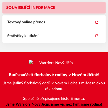
SOUVISEJÍCÍ INFORMACE
Textový online přenos
Statistiky k utkání
Buď součástí florbalové rodiny v Novém Jičíně!
Jsme jediný florbalový oddíl v Novém Jičíně s mládežnickou
základnou.
Společně přepisujeme historii města.
Jsme Warriors Nový Jičín, jsme víc než tým, jsme rodina!