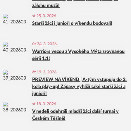
zálohu mužů!
st 25. 3. 2026
Starší žáci i junioři o víkendu bodovali!
út 24. 3. 2026
Warriors vezou z Vysokého Mýta srovnanou
sérii 1:1!
čt 19. 3. 2026
PREVIEW NA VÍKEND | A-tým vstupuju do 2.
kola play-up! Zápasy vyhlíží také starší žáci a
junioři!
st 18. 3. 2026
V neděli odehráli mladší žáci další turnaj v
Českém Těšíně!