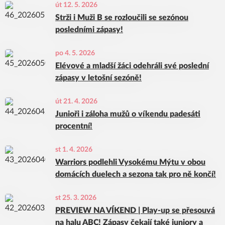
út 12. 5. 2026
Strži i Muži B se rozloučili se sezónou
posledními zápasy!
po 4. 5. 2026
Elévové a mladší žáci odehráli své poslední
zápasy v letošní sezóně!
út 21. 4. 2026
Junioři i záloha mužů o víkendu padesáti
procentní!
st 1. 4. 2026
Warriors podlehli Vysokému Mýtu v obou
domácích duelech a sezona tak pro ně končí!
st 25. 3. 2026
PREVIEW NA VÍKEND | Play-up se přesouvá
na halu ABC! Zápasy čekají také juniory a