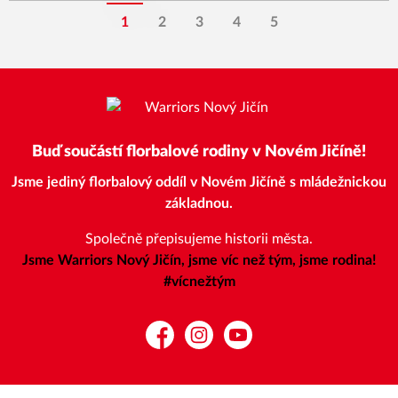
1
2
3
4
5
Buď součástí florbalové rodiny v Novém Jičíně!
Jsme jediný florbalový oddíl v Novém Jičíně s mládežnickou
základnou.
Společně přepisujeme historii města.
Jsme Warriors Nový Jičín, jsme víc než tým, jsme rodina!
#vícnežtým
Facebook
Instagram
YouTube