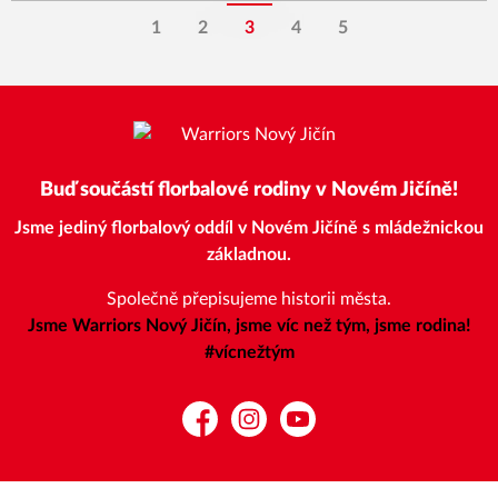
1
2
3
4
5
Buď součástí florbalové rodiny v Novém Jičíně!
Jsme jediný florbalový oddíl v Novém Jičíně s mládežnickou
základnou.
Společně přepisujeme historii města.
Jsme Warriors Nový Jičín, jsme víc než tým, jsme rodina!
#vícnežtým
Facebook
Instagram
YouTube