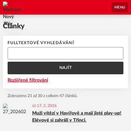
Warriors Nový Jičín
MENU
Články
FULLTEXTOVÉ VYHLEDÁVÁNÍ
NAJÍT
Rozšířené filtrování
Zobrazeno 21 až 30 z celkem 47 článků.
út 17. 2. 2026
Muži vítězí v Havířově a mají jisté play-up!
Elévové si zahráli v Třinci.