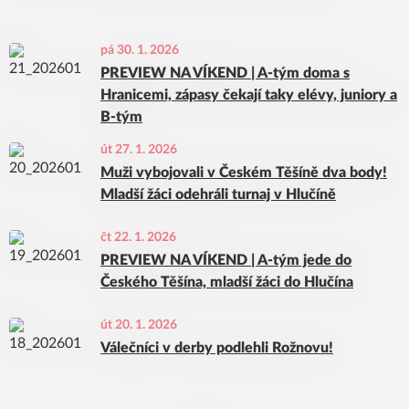
pá 30. 1. 2026
PREVIEW NA VÍKEND | A-tým doma s
Hranicemi, zápasy čekají taky elévy, juniory a
B-tým
út 27. 1. 2026
Muži vybojovali v Českém Těšíně dva body!
Mladší žáci odehráli turnaj v Hlučíně
čt 22. 1. 2026
PREVIEW NA VÍKEND | A-tým jede do
Českého Těšína, mladší žáci do Hlučína
út 20. 1. 2026
Válečníci v derby podlehli Rožnovu!