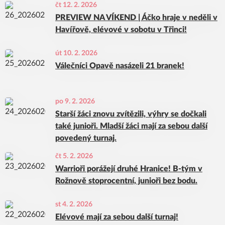
čt 12. 2. 2026
PREVIEW NA VÍKEND | Áčko hraje v neděli v
Havířově, elévové v sobotu v Třinci!
út 10. 2. 2026
Válečníci Opavě nasázeli 21 branek!
po 9. 2. 2026
Starší žáci znovu zvítězili, výhry se dočkali
také junioři. Mladší žáci mají za sebou další
povedený turnaj.
čt 5. 2. 2026
Warrioři porážejí druhé Hranice! B-tým v
Rožnově stoprocentní, junioři bez bodu.
st 4. 2. 2026
Elévové mají za sebou další turnaj!