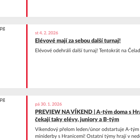
st 4. 2. 2026
Elévové mají za sebou další turnaj!
Elévové odehráli další turnaj! Tentokrát na Čela
pá 30. 1. 2026
PREVIEW NA VÍKEND | A-tým doma s Hra
čekají taky elévy, juniory a B-tým
Víkendový přelom leden/únor odstartuje A-tým
miniderby s Hranicemi! Ostatní týmy hrají v nedě