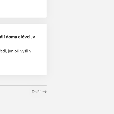
li doma elévci, v
dí, junioři vyšli v
Další