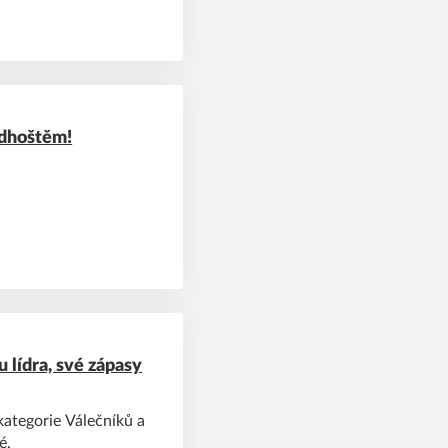
adhoštěm!
lídra, své zápasy
kategorie Válečníků a
é.