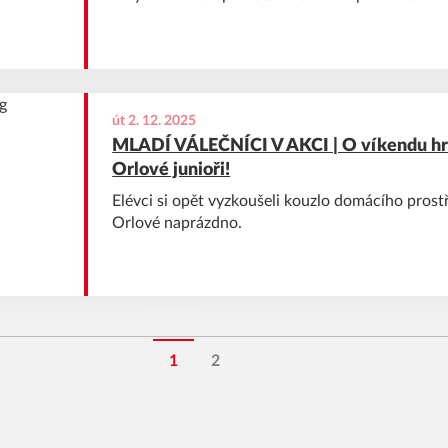
út 2. 12. 2025
MLADÍ VÁLEČNÍCI V AKCI | O víkendu hrá
Orlové junioři!
Elévci si opět vyzkoušeli kouzlo domácího prostře
Orlové naprázdno.
1
2