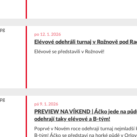
po 12. 1. 2026
Elévové odehráli turnaj v Rožnově pod R
Elévové se představili v Rožnově!
pá 9. 1. 2026
PREVIEW NA VÍKEND | Áčko jede na půdu 
odehrají taky elévové a B-tým!
Poprvé v Novém roce odehrají turnaj nejmladší 
B-tým! Áčko se představí na horké půdě v Orlov