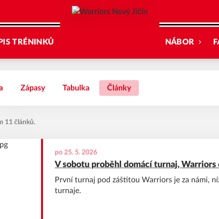
PIS TRÉNINKŮ
NÁBOR
F
a
Zápasy
Tabulka
Články
m 11 článků.
po 25. 5. 2026
V sobotu proběhl domácí turnaj, Warriors
První turnaj pod záštitou Warriors je za námi, 
turnaje.