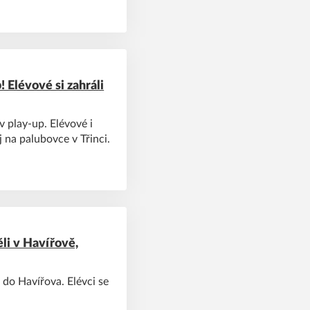
! Elévové si zahráli
 v play-up. Elévové i
 na palubovce v Třinci.
i v Havířově,
 do Havířova. Elévci se