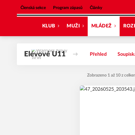
Warriors Nový Jičín
Členská sekce
Program zápasů
Články
KLUB
MUŽI
MLÁDEŽ
ROZ
Elévové U11
Přehled
Soupisk
Zobrazeno 1 až 10 z celke