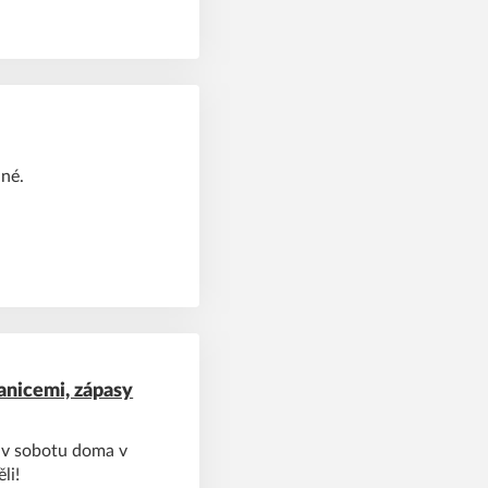
dné.
nicemi, zápasy
 v sobotu doma v
li!