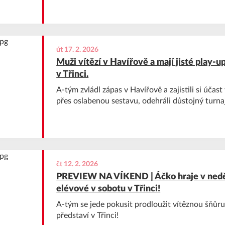
út 17. 2. 2026
Muži vítězí v Havířově a mají jisté play-up
v Třinci.
A-tým zvládl zápas v Havířově a zajistili si účast
přes oslabenou sestavu, odehráli důstojný turnaj
čt 12. 2. 2026
PREVIEW NA VÍKEND | Áčko hraje v neděl
elévové v sobotu v Třinci!
A-tým se jede pokusit prodloužit vítěznou šňůru
představí v Třinci!