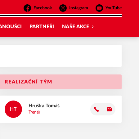
Facebook
Instagram
YouTube
ANOUŠCI
PARTNEŘI
NAŠE AKCE
REALIZAČNÍ TÝM
Hruška
Tomáš
HT
Trenér