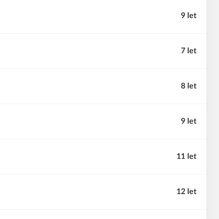
9 let
7 let
8 let
9 let
11 let
12 let