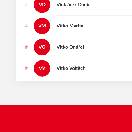
#
VD
Vinklárek
Daniel
#
VM
Vitko
Martin
#
VO
Vitko
Ondřej
#
VV
Vitko
Vojtěch