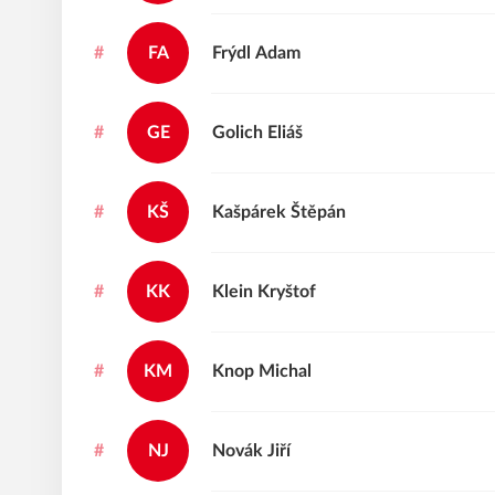
#
FA
Frýdl
Adam
#
GE
Golich
Eliáš
#
KŠ
Kašpárek
Štěpán
#
KK
Klein
Kryštof
#
KM
Knop
Michal
#
NJ
Novák
Jiří