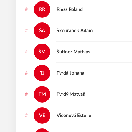
#
RR
Riess
Roland
#
ŠA
Škobránek
Adam
#
ŠM
Šuffner
Mathias
#
TJ
Tvrdá
Johana
#
TM
Tvrdý
Matyáš
#
VE
Vicenová
Estelle