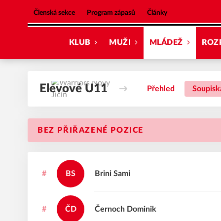
Warriors Nový Jičín
Členská sekce
Program zápasů
Články
KLUB
MUŽI
MLÁDEŽ
ROZ
Elévové U11
Přehled
Soupisk
BEZ PŘIŘAZENÉ POZICE
#
BS
Brini
Sami
#
ČD
Černoch
Dominik