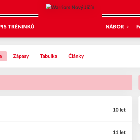
PIS TRÉNINKŮ
NÁBOR
F
a
Zápasy
Tabulka
Články
10 let
11 let