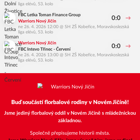
liga elévů, 53. kolo
FBC Letka Toman Finance Group
0:0
Warriors Nový Jičín
ne 26. 4. 2026 12:00
@
SH ZŠ Kobeřice
,
Moravskoslezská
liga elévů, 53. kolo
Warriors Nový Jičín
0:0
FBC Intevo Třinec - Červení
ne 26. 4. 2026 13:00
@
SH ZŠ Kobeřice
,
Moravskoslezská
liga elévů, 53. kolo
Buď součástí florbalové rodiny v Novém Jičíně!
Jsme jediný florbalový oddíl v Novém Jičíně s mládežnickou
základnou.
Společně přepisujeme historii města.