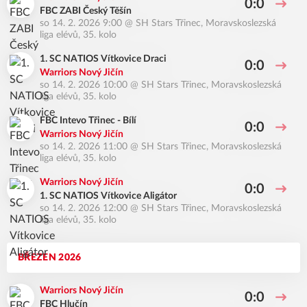
0:0
FBC ZABI Český Těšín
so 14. 2. 2026 9:00
@
SH Stars Třinec
,
Moravskoslezská
liga elévů, 35. kolo
1. SC NATIOS Vítkovice Draci
0:0
Warriors Nový Jičín
so 14. 2. 2026 10:00
@
SH Stars Třinec
,
Moravskoslezská
liga elévů, 35. kolo
FBC Intevo Třinec - Bílí
0:0
Warriors Nový Jičín
so 14. 2. 2026 11:00
@
SH Stars Třinec
,
Moravskoslezská
liga elévů, 35. kolo
Warriors Nový Jičín
0:0
1. SC NATIOS Vítkovice Aligátor
so 14. 2. 2026 12:00
@
SH Stars Třinec
,
Moravskoslezská
liga elévů, 35. kolo
BŘEZEN 2026
Warriors Nový Jičín
0:0
FBC Hlučín