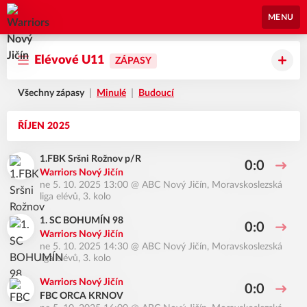
Warriors Nový Jičín
MENU
Elévové U11
ZÁPASY
Všechny zápasy
Minulé
Budoucí
ŘÍJEN 2025
1.FBK Sršni Rožnov p/R
0:0
Warriors Nový Jičín
ne 5. 10. 2025 13:00
@
ABC Nový Jičín
,
Moravskoslezská
liga elévů, 3. kolo
1. SC BOHUMÍN 98
0:0
Warriors Nový Jičín
ne 5. 10. 2025 14:30
@
ABC Nový Jičín
,
Moravskoslezská
liga elévů, 3. kolo
Warriors Nový Jičín
0:0
FBC ORCA KRNOV