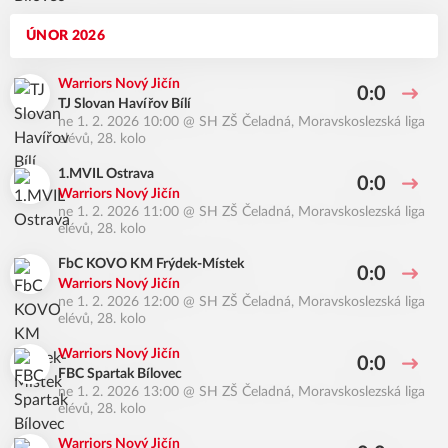
ÚNOR 2026
Warriors Nový Jičín
0:0
TJ Slovan Havířov Bílí
ne 1. 2. 2026 10:00
@
SH ZŠ Čeladná
,
Moravskoslezská liga
elévů, 28. kolo
1.MVIL Ostrava
0:0
Warriors Nový Jičín
ne 1. 2. 2026 11:00
@
SH ZŠ Čeladná
,
Moravskoslezská liga
elévů, 28. kolo
FbC KOVO KM Frýdek-Místek
0:0
Warriors Nový Jičín
ne 1. 2. 2026 12:00
@
SH ZŠ Čeladná
,
Moravskoslezská liga
elévů, 28. kolo
Warriors Nový Jičín
0:0
FBC Spartak Bílovec
ne 1. 2. 2026 13:00
@
SH ZŠ Čeladná
,
Moravskoslezská liga
elévů, 28. kolo
Warriors Nový Jičín