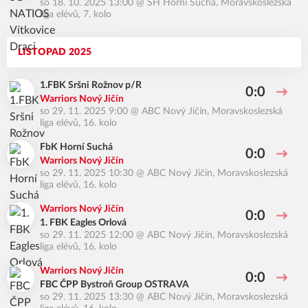
so 18. 10. 2025 13:00
@
SH Horní Suchá
,
Moravskoslezská
liga elévů, 7. kolo
LISTOPAD 2025
1.FBK Sršni Rožnov p/R
0:0
Warriors Nový Jičín
so 29. 11. 2025 9:00
@
ABC Nový Jičín
,
Moravskoslezská
liga elévů, 16. kolo
FbK Horní Suchá
0:0
Warriors Nový Jičín
so 29. 11. 2025 10:30
@
ABC Nový Jičín
,
Moravskoslezská
liga elévů, 16. kolo
Warriors Nový Jičín
0:0
1. FBK Eagles Orlová
so 29. 11. 2025 12:00
@
ABC Nový Jičín
,
Moravskoslezská
liga elévů, 16. kolo
Warriors Nový Jičín
0:0
FBC ČPP Bystroň Group OSTRAVA
so 29. 11. 2025 13:30
@
ABC Nový Jičín
,
Moravskoslezská