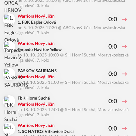
ne 5. 10. 2025 16:00
@
ABC Nový Jičín
,
Moravskoslezská
liga elévů, 3. kolo
Warriors Nový Jičín
0:0
1. FBK Eagles Orlová
ne 5. 10. 2025 17:30
@
ABC Nový Jičín
,
Moravskoslezská
liga elévů, 3. kolo
Warriors Nový Jičín
0:0
Torpedo Havířov Yellow
so 18. 10. 2025 10:00
@
SH Horní Suchá
,
Moravskoslezská
liga elévů, 7. kolo
PASKOV SAURIANS
0:0
Warriors Nový Jičín
so 18. 10. 2025 11:00
@
SH Horní Suchá
,
Moravskoslezská
liga elévů, 7. kolo
FbK Horní Suchá
0:0
Warriors Nový Jičín
so 18. 10. 2025 12:00
@
SH Horní Suchá
,
Moravskoslezská
liga elévů, 7. kolo
Warriors Nový Jičín
0:0
1. SC NATIOS Vítkovice Draci