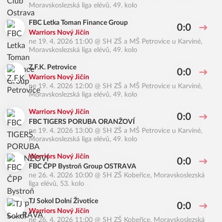
Moravskoslezská liga elévů, 49. kolo
FBC Letka Toman Finance Group
0:0
Warriors Nový Jičín
ne 19. 4. 2026 11:00
@
SH ZŠ a MŠ Petrovice u Karviné
,
Moravskoslezská liga elévů, 49. kolo
Z.F.K. Petrovice
0:0
Warriors Nový Jičín
ne 19. 4. 2026 12:00
@
SH ZŠ a MŠ Petrovice u Karviné
,
Moravskoslezská liga elévů, 49. kolo
Warriors Nový Jičín
0:0
FBC TIGERS PORUBA ORANŽOVÍ
ne 19. 4. 2026 13:00
@
SH ZŠ a MŠ Petrovice u Karviné
,
Moravskoslezská liga elévů, 49. kolo
Warriors Nový Jičín
0:0
FBC ČPP Bystroň Group OSTRAVA
ne 26. 4. 2026 10:00
@
SH ZŠ Kobeřice
,
Moravskoslezská
liga elévů, 53. kolo
TJ Sokol Dolní Životice
0:0
Warriors Nový Jičín
ne 26. 4. 2026 11:00
@
SH ZŠ Kobeřice
,
Moravskoslezská