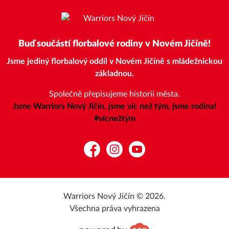
Buď součástí florbalové rodiny v Novém Jičíně!
Jsme jediný florbalový oddíl v Novém Jičíně s mládežnickou
základnou.
Společně přepisujeme historii města.
Jsme Warriors Nový Jičín, jsme víc než tým, jsme rodina!
#vícnežtým
Facebook
Instagram
YouTube
Warriors Nový Jičín © 2026.
Všechna práva vyhrazena