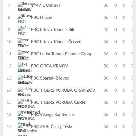
7
1.MVIL Ostrava
36
0
0
0
8
FBC Hlučín
36
0
0
0
9
FBC Intevo Třinec - Bílí
40
0
0
0
10
FBC Intevo Třinec - Červení
36
0
0
0
11
FBC Letka Toman Finance Group
36
0
0
0
12
FBC ORCA KRNOV
36
0
0
0
13
FBC Spartak Bílovec
36
0
0
0
14
FBC TIGERS PORUBA ORANŽOVÍ
36
0
0
0
15
FBC TIGERS PORUBA ČERNÍ
36
0
0
0
16
FBC Vikings Kopřivnice
36
0
0
0
17
FBC ZABI Český Těšín
36
0
0
0