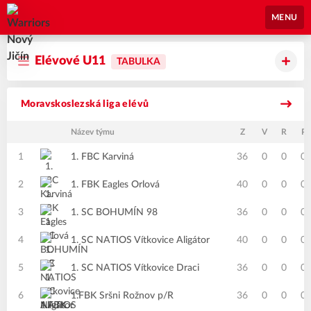
Warriors Nový Jičín
MENU
Elévové U11
TABULKA
Moravskoslezská liga elévů
Název týmu
Z
V
R
P
1
1. FBC Karviná
36
0
0
0
2
1. FBK Eagles Orlová
40
0
0
0
3
1. SC BOHUMÍN 98
36
0
0
0
4
1. SC NATIOS Vítkovice Aligátor
40
0
0
0
5
1. SC NATIOS Vítkovice Draci
36
0
0
0
6
1.FBK Sršni Rožnov p/R
36
0
0
0