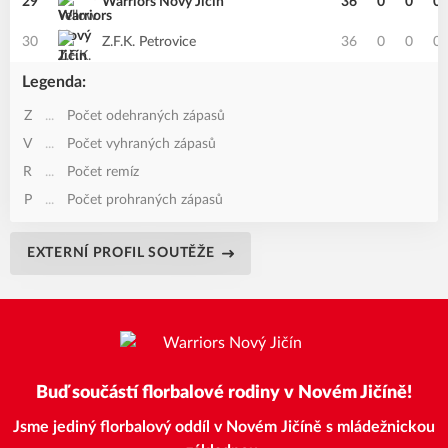
29
Warriors Nový Jičín
36
0
0
0
30
Z.F.K. Petrovice
36
0
0
0
Legenda:
Z
...
Počet odehraných zápasů
V
...
Počet vyhraných zápasů
R
...
Počet remíz
P
...
Počet prohraných zápasů
EXTERNÍ PROFIL SOUTĚŽE
Buď součástí florbalové rodiny v Novém Jičíně!
Jsme jediný florbalový oddíl v Novém Jičíně s mládežnickou