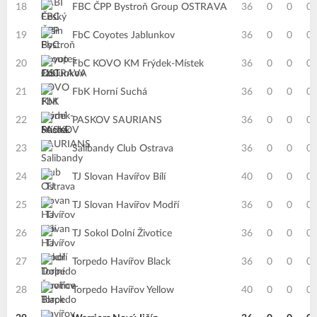
18
FBC ČPP Bystroň Group OSTRAVA
36
0
0
0
19
FbC Coyotes Jablunkov
36
0
0
0
20
FbC KOVO KM Frýdek-Místek
36
0
0
0
21
FbK Horní Suchá
36
0
0
0
22
PASKOV SAURIANS
36
0
0
0
23
Salibandy Club Ostrava
36
0
0
0
24
TJ Slovan Havířov Bílí
40
0
0
0
25
TJ Slovan Havířov Modří
36
0
0
0
26
TJ Sokol Dolní Životice
36
0
0
0
27
Torpedo Havířov Black
36
0
0
0
28
Torpedo Havířov Yellow
40
0
0
0